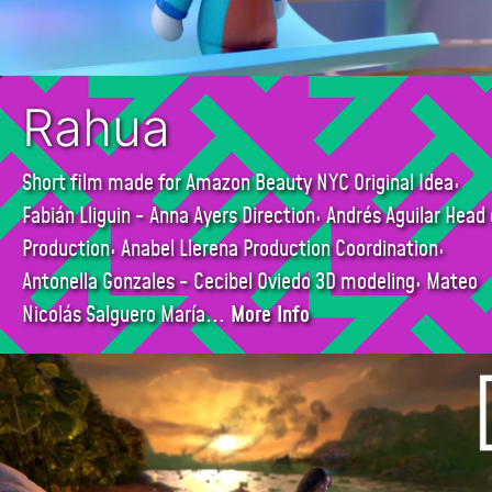
Rahua
Short film made for Amazon Beauty NYC Original Idea:
Fabián Lliguin - Anna Ayers Direction: Andrés Aguilar Head 
Production: Anabel Llerena Production Coordination:
Antonella Gonzales - Cecibel Oviedo 3D modeling: Mateo
Nicolás Salguero María
... More Info