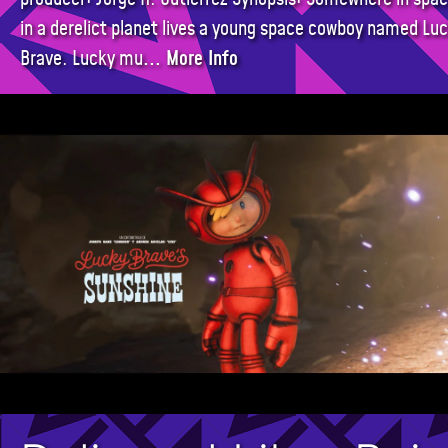
in a derelict planet lives a young space cowboy named Lu
Brave. Lucky mu
... More Info