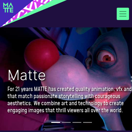
Matte
Previous slide
For 21 years MATTE has created quality animation, vfx and
that match passionate storytelling with courageous
aesthetics. We combine art and technology to create
engaging images that thrill viewers all over the world.