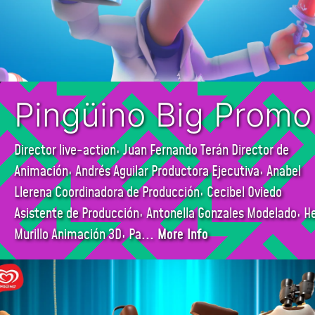
Pingüino Big Promo
Director live-action: Juan Fernando Terán Director de
Animación: Andrés Aguilar Productora Ejecutiva: Anabel
Llerena Coordinadora de Producción: Cecibel Oviedo
Asistente de Producción: Antonella Gonzales Modelado: He
Murillo Animación 3D: Pa
... More Info