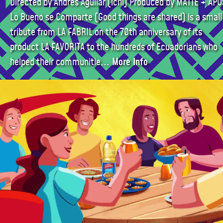
Directed by Andrés Aguilar (ichi) Produced by MATTE + APU
Lo Bueno se Comparte (Good things are shared) is a small
tribute from LA FABRIL on the 70th anniversary of its
product LA FAVORITA to the hundreds of Ecuadorians who
helped their communitie
... More Info